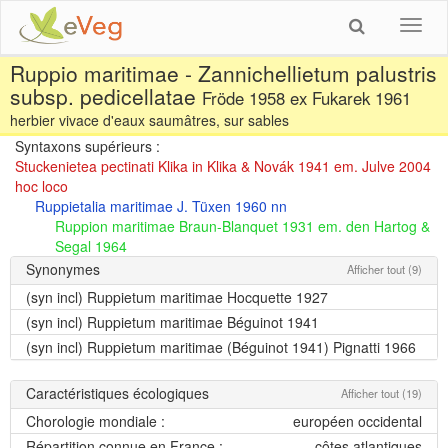
Toggl
navig
Ruppio maritimae - Zannichellietum palustris
subsp. pedicellatae
Fröde 1958 ex Fukarek 1961
herbier vivace d'eaux saumâtres, sur sables
Syntaxons supérieurs :
Stuckenietea pectinati Klika in Klika & Novák 1941 em. Julve 2004
hoc loco
Ruppietalia maritimae J. Tüxen 1960 nn
Ruppion maritimae Braun-Blanquet 1931 em. den Hartog &
Segal 1964
Synonymes
Afficher tout (9)
(syn incl)
Ruppietum maritimae Hocquette 1927
(syn incl)
Ruppietum maritimae Béguinot 1941
(syn incl)
Ruppietum maritimae (Béguinot 1941) Pignatti 1966
Caractéristiques écologiques
Afficher tout (19)
Chorologie mondiale :
européen occidental
Répartition connue en France :
côtes atlantiques