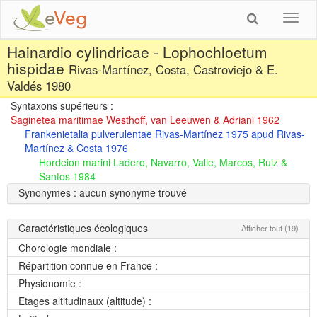
Toggl
navig
Hainardio cylindricae - Lophochloetum
hispidae
Rivas-Martínez, Costa, Castroviejo & E.
Valdés 1980
Syntaxons supérieurs :
Saginetea maritimae Westhoff, van Leeuwen & Adriani 1962
Frankenietalia pulverulentae Rivas-Martínez 1975 apud Rivas-
Martínez & Costa 1976
Hordeion marini Ladero, Navarro, Valle, Marcos, Ruiz &
Santos 1984
Synonymes : aucun synonyme trouvé
Caractéristiques écologiques
Afficher tout (19)
Chorologie mondiale :
Répartition connue en France :
Physionomie :
Etages altitudinaux (altitude) :