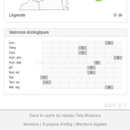
Légende
Valences écologiques
Lum.
8
Temp.
5
Cont.
5
Hum. atm.
9
Hum. eda.
9
pH
6
Nutr. sol
6
Sal.
0
Text. sol
1
Mat. org.
8
04/1.0.1
Dans le cadre du réseau Tela Botanica
Versions
|
A propos d'eVeg
|
Mentions légales