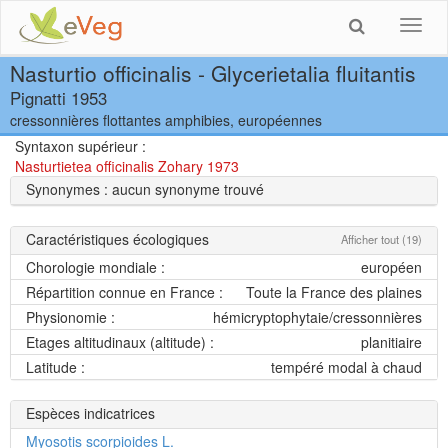
Toggl
navig
Nasturtio officinalis - Glycerietalia fluitantis
Pignatti 1953
cressonnières flottantes amphibies, européennes
Syntaxon supérieur :
Nasturtietea officinalis Zohary 1973
Synonymes : aucun synonyme trouvé
Caractéristiques écologiques
Afficher tout (19)
Chorologie mondiale :
européen
Répartition connue en France :
Toute la France des plaines
Physionomie :
hémicryptophytaie/cressonnières
Etages altitudinaux (altitude) :
planitiaire
Latitude :
tempéré modal à chaud
Espèces indicatrices
Myosotis scorpioides L.