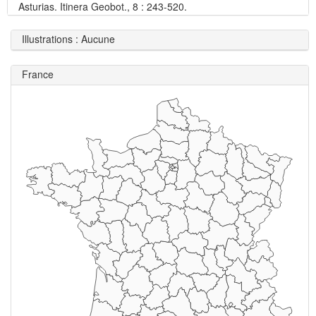
Asturias. Itinera Geobot., 8 : 243-520.
Illustrations : Aucune
France