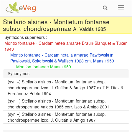
Toggl
navig
Stellario alsines - Montietum fontanae
subsp. chondrospermae
A. Valdés 1985
Syntaxons supérieurs :
Montio fontanae - Cardaminetea amarae Braun-Blanquet & Tüxen
1943
Montio fontanae - Cardaminetalia amarae Pawłowski in
Pawłowski, Sokołowski & Wallisch 1928 em. Maas 1959
Montion fontanae Maas 1959
Synonymes
(syn =)
Stellario alsines - Montietum fontanae subsp.
chondrospermae Izco, J. Guitián & Amigo 1987 ex T.E. Díaz &
Fernández-Prieto 1994
(syn =)
Stellario alsines - Montietum fontanae subsp.
chondrospermae Valdés 1985 corr. Izco & Amigo 2001
(syn =)
Stellario alsines - Montietum fontanae subsp.
chondrospermae Izco, J. Guitián & Amigo 1987