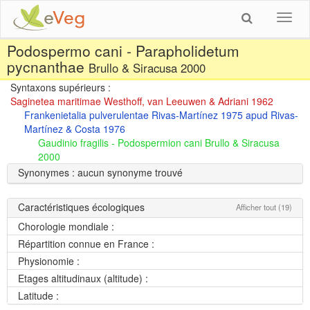
Toggl
navig
Podospermo cani - Parapholidetum
pycnanthae
Brullo & Siracusa 2000
Syntaxons supérieurs :
Saginetea maritimae Westhoff, van Leeuwen & Adriani 1962
Frankenietalia pulverulentae Rivas-Martínez 1975 apud Rivas-
Martínez & Costa 1976
Gaudinio fragilis - Podospermion cani Brullo & Siracusa
2000
Synonymes : aucun synonyme trouvé
Caractéristiques écologiques
Afficher tout (19)
Chorologie mondiale :
Répartition connue en France :
Physionomie :
Etages altitudinaux (altitude) :
Latitude :