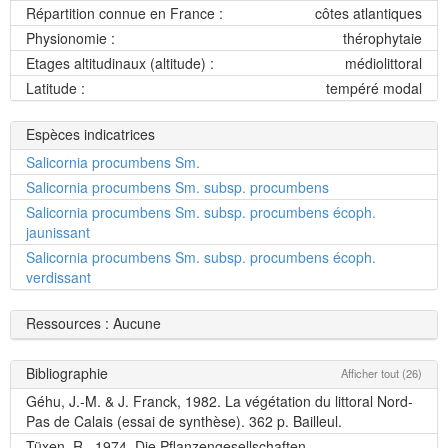
Répartition connue en France :
côtes atlantiques
Physionomie :
thérophytaie
Etages altitudinaux (altitude) :
médiolittoral
Latitude :
tempéré modal
Espèces indicatrices
Salicornia procumbens Sm.
Salicornia procumbens Sm. subsp. procumbens
Salicornia procumbens Sm. subsp. procumbens écoph.
jaunissant
Salicornia procumbens Sm. subsp. procumbens écoph.
verdissant
Ressources : Aucune
Bibliographie
Afficher tout (26)
Géhu, J.-M. & J. Franck, 1982. La végétation du littoral Nord-
Pas de Calais (essai de synthèse). 362 p. Bailleul.
Tüxen, R., 1974. Die Pflanzengesellschaften