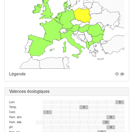
+
Légende
Valences écologiques
Lum.
9
Temp.
5
Cont.
1
Hum. atm.
8
Hum. eda.
10
pH
8
Nutr. sol
7