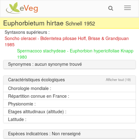
Toggl
navig
Euphorbietum hirtae
Schnell 1952
Syntaxons supérieurs :
Soncho oleracei - Bidentetea pilosae Hoff, Brisse & Grandjouan
1985
Spermacoco stachydeae - Euphorbion hypericifoliae Knapp
1980
Synonymes : aucun synonyme trouvé
Caractéristiques écologiques
Afficher tout (19)
Chorologie mondiale :
Répartition connue en France :
Physionomie :
Etages altitudinaux (altitude) :
Latitude :
Espèces indicatrices : Non renseigné