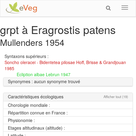
Toggl
navig
grpt à Eragrostis patens
Mullenders 1954
Syntaxons supérieurs :
Soncho oleracei - Bidentetea pilosae Hoff, Brisse & Grandjouan
1985
Ecliption albae Lebrun 1947
Synonymes : aucun synonyme trouvé
Caractéristiques écologiques
Afficher tout (19)
Chorologie mondiale :
Répartition connue en France :
Physionomie :
Etages altitudinaux (altitude) :
Latitude :