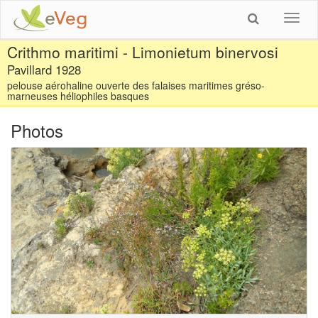
Toggl
navig
Crithmo maritimi - Limonietum binervosi
Pavillard 1928
pelouse aérohaline ouverte des falaises maritimes gréso-
marneuses héliophiles basques
Photos